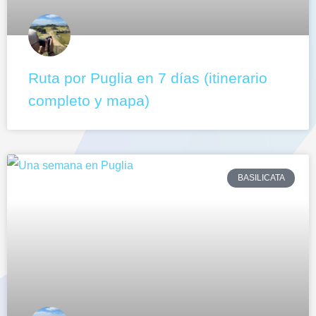
Ruta por Puglia en 7 días (itinerario
completo y mapa)
BASILICATA