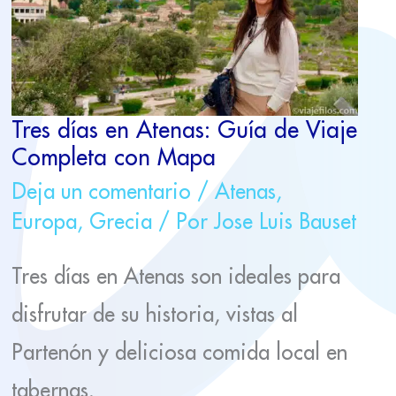
DE
VIAJE
COMPLETA
CON
MAPA
Tres días en Atenas: Guía de Viaje
Completa con Mapa
Deja un comentario
/
Atenas
,
Europa
,
Grecia
/ Por
Jose Luis Bauset
Tres días en Atenas son ideales para
disfrutar de su historia, vistas al
Partenón y deliciosa comida local en
tabernas.