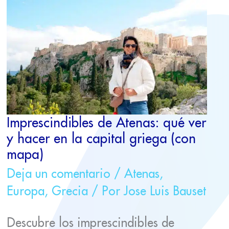
ATENAS:
QUÉ
VER
Y
HACER
EN
LA
CAPITAL
GRIEGA
(CON
Imprescindibles de Atenas: qué ver
MAPA)
y hacer en la capital griega (con
mapa)
Deja un comentario
/
Atenas
,
Europa
,
Grecia
/ Por
Jose Luis Bauset
Descubre los imprescindibles de