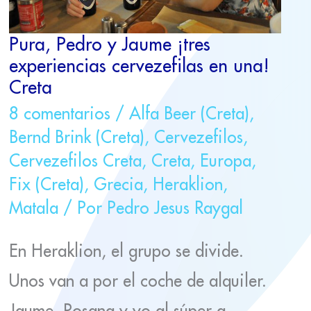
CRETA
Pura, Pedro y Jaume ¡tres
experiencias cervezefilas en una!
Creta
8 comentarios
/
Alfa Beer (Creta)
,
Bernd Brink (Creta)
,
Cervezefilos
,
Cervezefilos Creta
,
Creta
,
Europa
,
Fix (Creta)
,
Grecia
,
Heraklion
,
Matala
/ Por
Pedro Jesus Raygal
En Heraklion, el grupo se divide.
Unos van a por el coche de alquiler.
Jaume, Rosana y yo al súper a