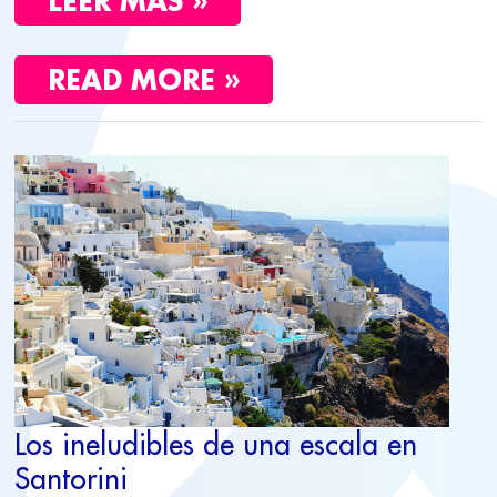
LEER MÁS »
READ MORE »
LOS
INELUDIBLES
DE
UNA
ESCALA
EN
SANTORINI
Los ineludibles de una escala en
Santorini