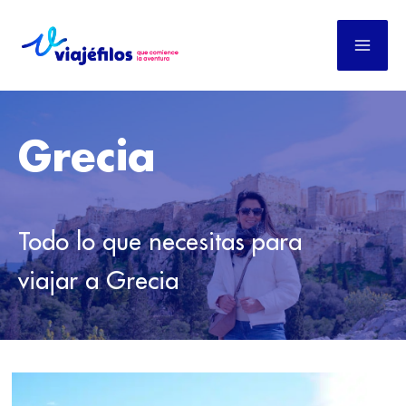
Ir
al
contenido
Grecia
Todo lo que necesitas para
viajar a Grecia
IMPRESCINDIBLES
DE