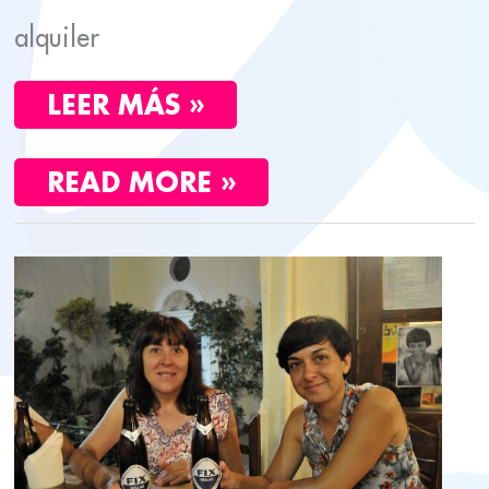
alquiler
LEER MÁS »
READ MORE »
PURA,
PEDRO
Y
JAUME
¡TRES
EXPERIENCIAS
CERVEZEFILAS
EN
UNA!