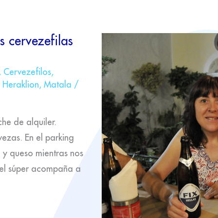
s cervezefilas
,
Cervezefilos
,
,
Heraklion
,
Matala
/
he de alquiler.
ezas. En el parking
y queso mientras nos
del súper acompaña a