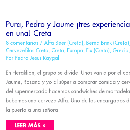
PURA,
Pura, Pedro y Jaume ¡tres experiencia
PEDRO
en una! Creta
Y
JAUME
¡TRES
8 comentarios
/
Alfa Beer (Creta)
,
Bernd Brink (Creta)
EXPERIENCIAS
Cervezefilos Creta
,
Creta
,
Europa
,
Fix (Creta)
,
Grecia
CERVEZEFILAS
Por
Pedro Jesus Raygal
EN
UNA!
CRETA
En Heraklion, el grupo se divide. Unos van a por el coc
Jaume, Rosana y yo al súper a comprar comida y cerv
del supermercado hacemos sandwiches de mortadela 
bebemos una cerveza Alfa. Uno de los encargados 
la puerta a una señora
LEER MÁS »