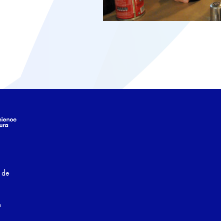
a de
m