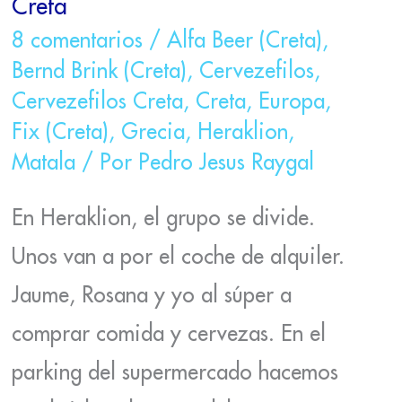
Creta
EXPERIENCIAS
CERVEZEFILAS
8 comentarios
/
Alfa Beer (Creta)
,
EN
Bernd Brink (Creta)
,
Cervezefilos
,
UNA!
CRETA
Cervezefilos Creta
,
Creta
,
Europa
,
Fix (Creta)
,
Grecia
,
Heraklion
,
Matala
/ Por
Pedro Jesus Raygal
En Heraklion, el grupo se divide.
Unos van a por el coche de alquiler.
Jaume, Rosana y yo al súper a
comprar comida y cervezas. En el
parking del supermercado hacemos