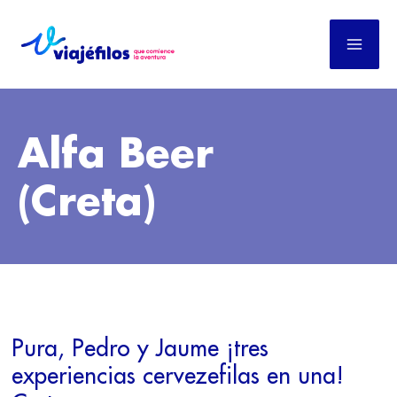
Ir
al
contenido
Alfa Beer
(Creta)
PURA,
PEDRO
Pura, Pedro y Jaume ¡tres
Y
JAUME
experiencias cervezefilas en una!
¡TRES