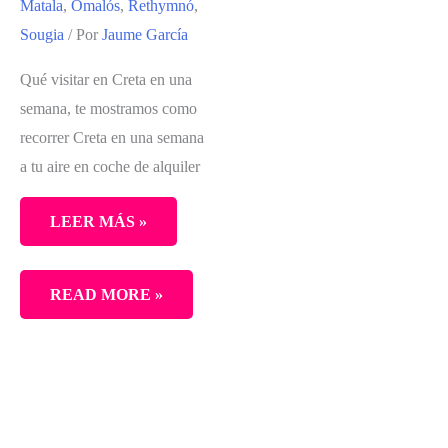
Matala
,
Omalós
,
Rethymnó
,
Sougia
/ Por
Jaume García
Qué visitar en Creta en una
semana, te mostramos como
recorrer Creta en una semana
a tu aire en coche de alquiler
LEER MÁS »
CRETA
READ MORE »
EN
UNA
SEMANA.
ITINERARIO
COMPLETO