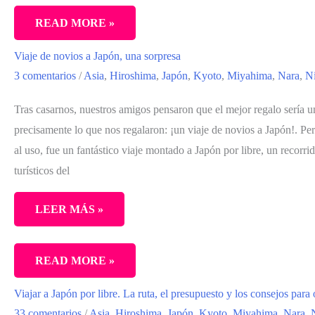
JAPÓN
JAPÓN
READ MORE »
PARA
Viaje de novios a Japón, una sorpresa
DUMMIES
3 comentarios
/
Asia
,
Hiroshima
,
Japón
,
Kyoto
,
Miyahima
,
Nara
,
N
Tras casarnos, nuestros amigos pensaron que el mejor regalo sería un
precisamente lo que nos regalaron: ¡un viaje de novios a Japón!. Pe
al uso, fue un fantástico viaje montado a Japón por libre, un recorrid
turísticos del
LEER MÁS »
VIAJE
READ MORE »
DE
Viajar a Japón por libre. La ruta, el presupuesto y los consejos para
NOVIOS
33 comentarios
/
Asia
,
Hiroshima
,
Japón
,
Kyoto
,
Miyahima
,
Nara
,