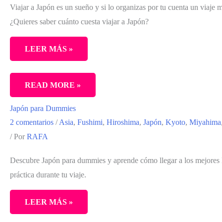
OTOÑO:
Viajar a Japón es un sueño y si lo organizas por tu cuenta un viaje 
GUÍA
¿Quieres saber cuánto cuesta viajar a Japón?
COMPLETA
PARA
LEER MÁS »
TU
MEJOR
VIAJE
READ MORE »
RUTA
A
DE
Japón para Dummies
JAPÓN
2
2 comentarios
/
Asia
,
Fushimi
,
Hiroshima
,
Japón
,
Kyoto
,
Miyahima
POR
SEMANAS
/ Por
RAFA
MENOS:
CUÁNTO
Descubre Japón para dummies y aprende cómo llegar a los mejores l
CUESTA
práctica durante tu viaje.
UN
VIAJE
LEER MÁS »
A