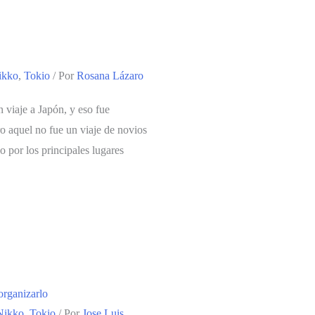
ikko
,
Tokio
/ Por
Rosana Lázaro
 viaje a Japón, y eso fue
ro aquel no fue un viaje de novios
o por los principales lugares
 organizarlo
Nikko
,
Tokio
/ Por
Jose Luis