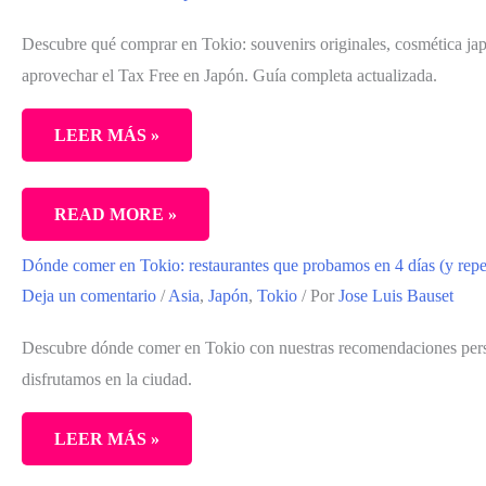
Descubre qué comprar en Tokio: souvenirs originales, cosmética jap
aprovechar el Tax Free en Japón. Guía completa actualizada.
LEER MÁS »
QUÉ
READ MORE »
COMPRAR
Dónde comer en Tokio: restaurantes que probamos en 4 días (y repe
EN
Deja un comentario
/
Asia
,
Japón
,
Tokio
/ Por
Jose Luis Bauset
TOKIO:
GUÍA
Descubre dónde comer en Tokio con nuestras recomendaciones per
COMPLETA
disfrutamos en la ciudad.
(SOUVENIRS,
COSMÉTICA
LEER MÁS »
Y