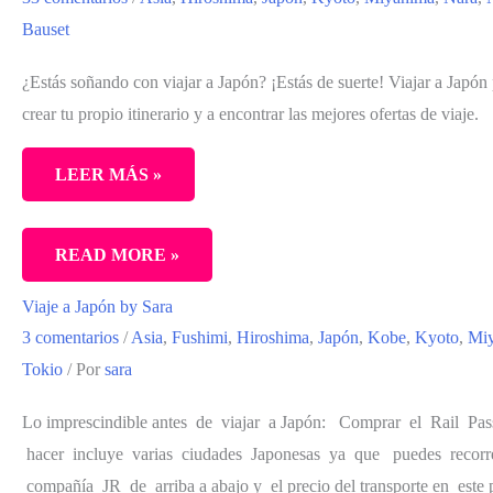
A
Bauset
JAPÓN,
UNA
¿Estás soñando con viajar a Japón? ¡Estás de suerte! Viajar a Japón 
SORPRESA
crear tu propio itinerario y a encontrar las mejores ofertas de viaje.
LEER MÁS »
VIAJAR
READ MORE »
A
Viaje a Japón by Sara
JAPÓN
3 comentarios
/
Asia
,
Fushimi
,
Hiroshima
,
Japón
,
Kobe
,
Kyoto
,
Mi
POR
Tokio
/ Por
sara
LIBRE.
LA
Lo imprescindible antes de viajar a Japón: Comprar el Rail Pas
RUTA,
hacer incluye varias ciudades Japonesas ya que puedes recorré
EL
compañía JR de arriba a abajo y el precio del transporte en este