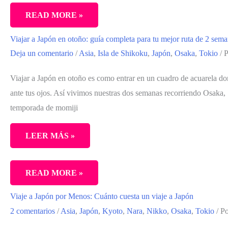
TIENDAS
DÓNDE
READ MORE »
CON
COMER
TAX
Viajar a Japón en otoño: guía completa para tu mejor ruta de 2 sem
EN
FREE
Deja un comentario
/
Asia
,
Isla de Shikoku
,
Japón
,
Osaka
,
Tokio
/ 
TOKIO:
EN
RESTAURANTES
Viajar a Japón en otoño es como entrar en un cuadro de acuarela d
JAPÓN)
QUE
ante tus ojos. Así vivimos nuestras dos semanas recorriendo Osaka,
PROBAMOS
temporada de momiji
EN
4
LEER MÁS »
DÍAS
(Y
VIAJAR
READ MORE »
REPETIRÍAMOS)
A
Viaje a Japón por Menos: Cuánto cuesta un viaje a Japón
JAPÓN
2 comentarios
/
Asia
,
Japón
,
Kyoto
,
Nara
,
Nikko
,
Osaka
,
Tokio
/ P
EN