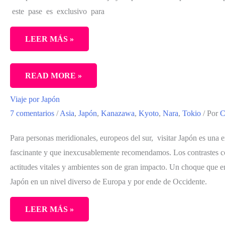
PRESUPUESTO
este pase es exclusivo para
Y
LOS
LEER MÁS »
CONSEJOS
PARA
VIAJE
READ MORE »
ORGANIZARLO
A
Viaje por Japón
JAPÓN
7 comentarios
/
Asia
,
Japón
,
Kanazawa
,
Kyoto
,
Nara
,
Tokio
/ Por
C
BY
SARA
Para personas meridionales, europeos del sur, visitar Japón es una 
fascinante y que inexcusablemente recomendamos. Los contrastes co
actitudes vitales y ambientes son de gran impacto. Un choque que en
Japón en un nivel diverso de Europa y por ende de Occidente.
LEER MÁS »