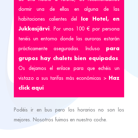
dormir una de ellas en alguna de las
Ice Hotel, en
habitaciones calientes del
Jukkasjärvi
. Por unos 100 € por persona
tenéis un entorno donde las auroras estarán
para
prácticamente aseguradas. Incluso
grupos hay chalets bien equipados
.
Os dejamos el enlace para que echéis un
Haz
vistazo a sus tarifas más económicas >
click aquí
Podéis ir en bus pero los horarios no son los
mejores. Nosotros fuimos en nuestro coche.