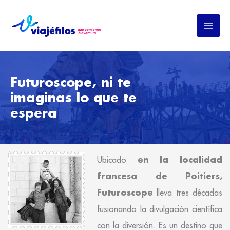
Ir
al
contenido
Futuroscope, ni te
imaginas lo que te
espera
en la localidad
Ubicado
francesa de Poitiers,
Futuroscope
lleva tres décadas
fusionando la divulgación científica
con la diversión. Es un destino que