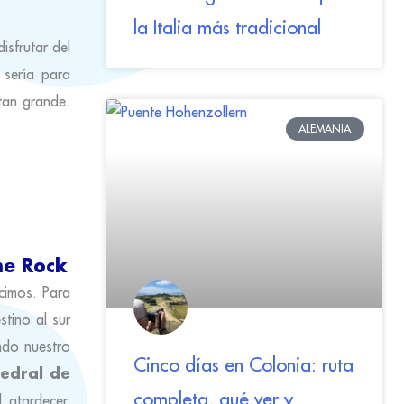
la Italia más tradicional
isfrutar del
 sería para
tan grande.
ALEMANIA
he Rock
icimos. Para
tino al sur
endo nuestro
Cinco días en Colonia: ruta
tedral de
completa, qué ver y
 atardecer.