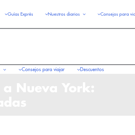
Guías Exprés
Nuestros diarios
Consejos para via
s
Consejos para viajar
Descuentos
 a Nueva York:
adas