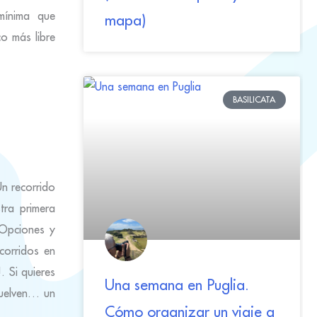
 mínima que
mapa)
o más libre
BASILICATA
n recorrido
tra primera
 Opciones y
corridos en
 Si quieres
Una semana en Puglia.
vuelven… un
Cómo organizar un viaje a