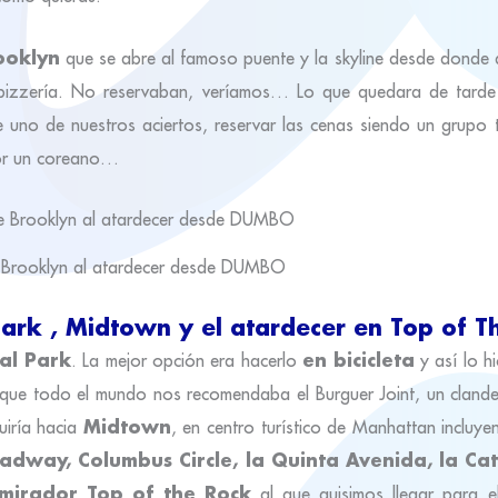
ooklyn
que se abre al famoso puente y la skyline desde donde d
a pizzería. No reservaban, veríamos… Lo que quedara de tarde
e uno de nuestros aciertos, reservar las cenas siendo un grupo 
por un coreano…
e Brooklyn al atardecer desde DUMBO
ark , Midtown y el atardecer en Top of T
al Park
en bicicleta
. La mejor opción era hacerlo
y así lo h
que todo el mundo nos recomendaba el Burguer Joint, un clandes
Midtown
iría hacia
, en centro turístico de Manhattan incluy
oadway, Columbus Circle, la Quinta Avenida, la Ca
u mirador Top of the Rock
al que quisimos llegar para el