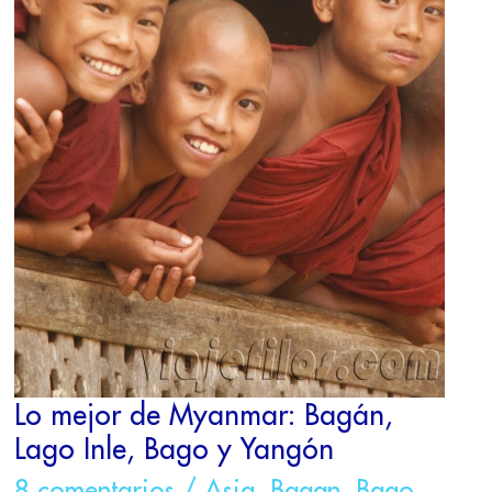
YANGÓN
Lo mejor de Myanmar: Bagán,
Lago Inle, Bago y Yangón
8 comentarios
/
Asia
,
Bagan
,
Bago
,