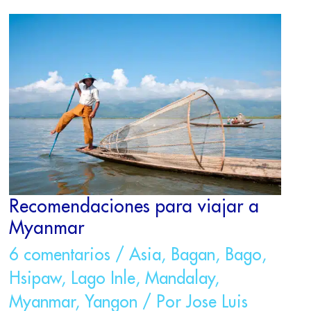
RECOMENDACIONES
PARA
VIAJAR
A
MYANMAR
Recomendaciones para viajar a
Myanmar
6 comentarios
/
Asia
,
Bagan
,
Bago
,
Hsipaw
,
Lago Inle
,
Mandalay
,
Myanmar
,
Yangon
/ Por
Jose Luis