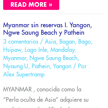
READ MORE »
MYANMAR
Myanmar sin reservas I. Yangon,
SIN
Ngwe Saung Beach y Pathein
RESERVAS
I.
3 comentarios
/
Asia
,
Bagan
,
Bago
,
YANGON,
Hsipaw
,
Lago Inle
,
Mandalay
,
NGWE
Myanmar
,
Ngwe Saung Beach
,
SAUNG
BEACH
Nyaung U
,
Pathein
,
Yangon
/ Por
Y
Alex Supertramp
PATHEIN
MYANMAR , conocida como la
“Perla oculta de Asia” adquiere su