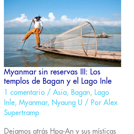
RESERVAS
III:
LOS
TEMPLOS
DE
BAGAN
Y
EL
LAGO
INLE
Myanmar sin reservas III: Los
templos de Bagan y el Lago Inle
1 comentario
/
Asia
,
Bagan
,
Lago
Inle
,
Myanmar
,
Nyaung U
/ Por
Alex
Supertramp
Dejamos atrás Hpa-An y sus místicas