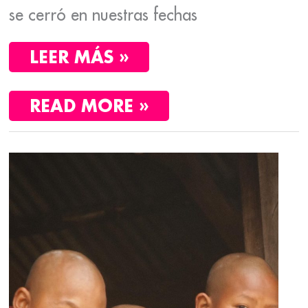
se cerró en nuestras fechas
LEER MÁS »
READ MORE »
LO
MEJOR
DE
MYANMAR:
BAGÁN,
LAGO
INLE,
BAGO
Y