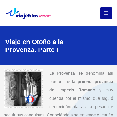
Ir
al
contenido
Viaje en Otoño a la
Provenza. Parte I
La Provenza se denomina así
porque fue
la primera provincia
del Imperio Romano
y muy
querida por el mismo, que siguió
denominándola así a pesar de
seguir sus conquistas. Conociéndola se entiende el cariño