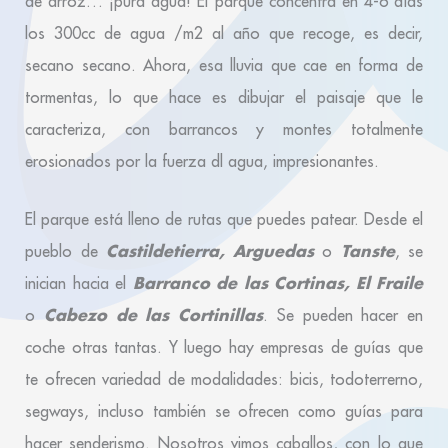
de arroz… ¡pura agua! El parque concentra en 4-6 días
los 300cc de agua /m2 al año que recoge, es decir,
secano secano. Ahora, esa lluvia que cae en forma de
tormentas, lo que hace es dibujar el paisaje que le
caracteriza, con barrancos y montes totalmente
erosionados por la fuerza dl agua, impresionantes.
El parque está lleno de rutas que puedes patear. Desde el
Castildetierra, Arguedas
Tanste
pueblo de
o
, se
Barranco de las Cortinas, El Fraile
inician hacia el
Cabezo de las Cortinillas
o
. Se pueden hacer en
coche otras tantas. Y luego hay empresas de guías que
te ofrecen variedad de modalidades: bicis, todoterrerno,
segways, incluso también se ofrecen como guías para
hacer senderismo. Nosotros vimos caballos, con lo que