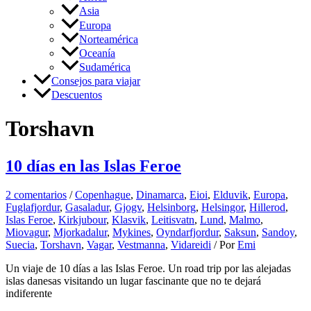
Asia
Europa
Norteamérica
Oceanía
Sudamérica
Consejos para viajar
Descuentos
Torshavn
10 días en las Islas Feroe
2 comentarios
/
Copenhague
,
Dinamarca
,
Eioi
,
Elduvik
,
Europa
,
Fuglafjordur
,
Gasaladur
,
Gjogv
,
Helsinborg
,
Helsingor
,
Hillerod
,
Islas Feroe
,
Kirkjubour
,
Klasvik
,
Leitisvatn
,
Lund
,
Malmo
,
Miovagur
,
Mjorkadalur
,
Mykines
,
Oyndarfjordur
,
Saksun
,
Sandoy
,
Suecia
,
Torshavn
,
Vagar
,
Vestmanna
,
Vidareidi
/ Por
Emi
Un viaje de 10 días a las Islas Feroe. Un road trip por las alejadas
islas danesas visitando un lugar fascinante que no te dejará
indiferente