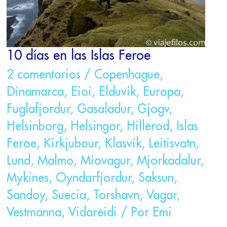
10 días en las Islas Feroe
2 comentarios
/
Copenhague
,
Dinamarca
,
Eioi
,
Elduvik
,
Europa
,
Fuglafjordur
,
Gasaladur
,
Gjogv
,
Helsinborg
,
Helsingor
,
Hillerod
,
Islas
Feroe
,
Kirkjubour
,
Klasvik
,
Leitisvatn
,
Lund
,
Malmo
,
Miovagur
,
Mjorkadalur
,
Mykines
,
Oyndarfjordur
,
Saksun
,
Sandoy
,
Suecia
,
Torshavn
,
Vagar
,
Vestmanna
,
Vidareidi
/ Por
Emi