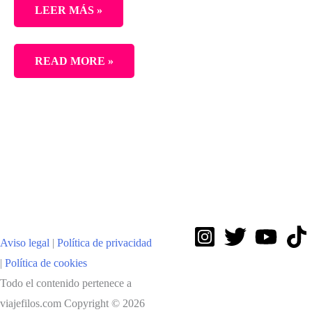
LEER MÁS »
10
READ MORE »
DÍAS
EN
LAS
ISLAS
FEROE
Aviso legal
|
Política de privacidad
|
Política de cookies
Todo el contenido pertenece a
viajefilos.com Copyright © 2026