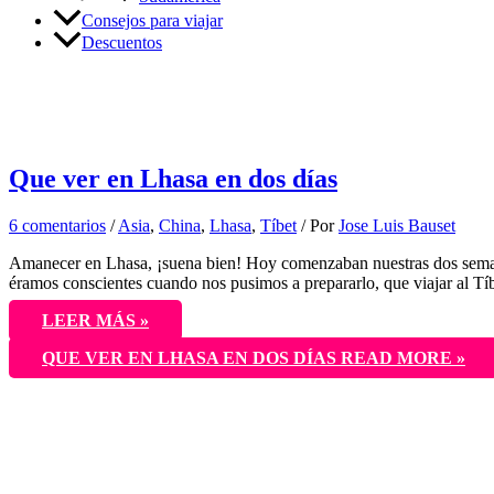
Consejos para viajar
Descuentos
Lhasa
Que ver en Lhasa en dos días
6 comentarios
/
Asia
,
China
,
Lhasa
,
Tíbet
/ Por
Jose Luis Bauset
Amanecer en Lhasa, ¡suena bien! Hoy comenzaban nuestras dos semana
éramos conscientes cuando nos pusimos a prepararlo, que viajar al Tíbe
LEER MÁS »
QUE VER EN LHASA EN DOS DÍAS
READ MORE »