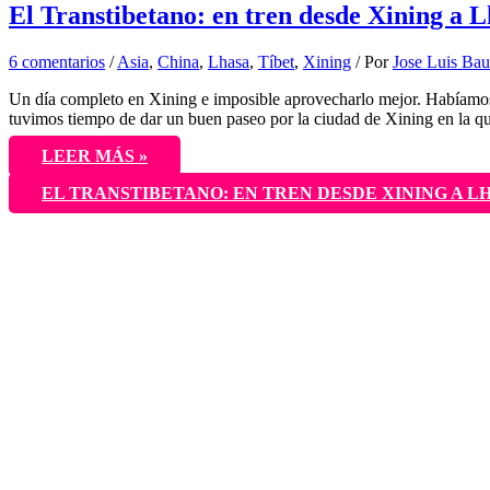
El Transtibetano: en tren desde Xining a 
6 comentarios
/
Asia
,
China
,
Lhasa
,
Tíbet
,
Xining
/ Por
Jose Luis Bau
Un día completo en Xining e imposible aprovecharlo mejor. Habíamos
tuvimos tiempo de dar un buen paseo por la ciudad de Xining en la q
LEER MÁS »
EL TRANSTIBETANO: EN TREN DESDE XINING A L