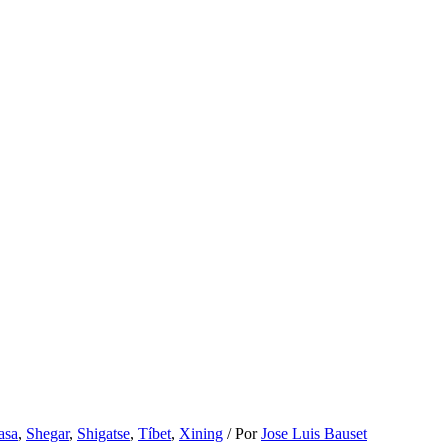
asa
,
Shegar
,
Shigatse
,
Tíbet
,
Xining
/ Por
Jose Luis Bauset