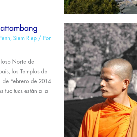
 Battambang
Penh
,
Siem Riep
/ Por
lloso Norte de
aís, los Templos de
1 de Febrero de 2014
s tuc tucs están a la