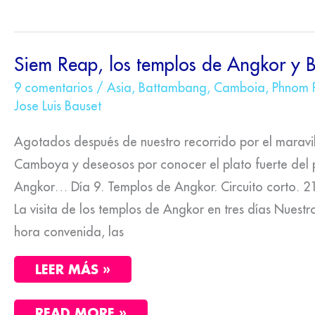
SIEM
Siem Reap, los templos de Angkor y
REAP,
LOS
9 comentarios
/
Asia
,
Battambang
,
Camboia
,
Phnom 
TEMPLOS
Jose Luis Bauset
DE
ANGKOR
Y
Agotados después de nuestro recorrido por el maravi
BATTAMBANG
Camboya y deseosos por conocer el plato fuerte del p
Angkor… Día 9. Templos de Angkor. Circuito corto. 2
La visita de los templos de Angkor en tres días Nuestro
hora convenida, las
LEER MÁS »
READ MORE »