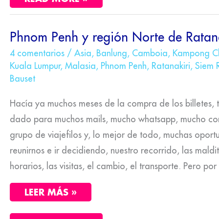
PHNOM
Phnom Penh y región Norte de Ratana
PENH
Y
4 comentarios
/
Asia
,
Banlung
,
Camboia
,
Kampong 
REGIÓN
Kuala Lumpur
,
Malasia
,
Phnom Penh
,
Ratanakiri
,
Siem 
NORTE
DE
Bauset
RATANAKIRI
Hacía ya muchos meses de la compra de los billetes,
dado para muchos mails, mucho whatsapp, mucho com
grupo de viajefilos y, lo mejor de todo, muchas opor
reunirnos e ir decidiendo, nuestro recorrido, las maldi
horarios, las visitas, el cambio, el transporte. Pero por 
LEER MÁS »