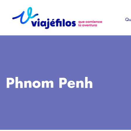
Ir
al
Qu
contenido
Phnom Penh