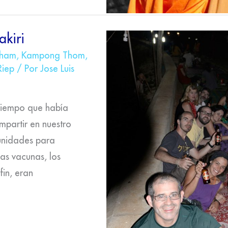
kiri
Cham
,
Kampong Thom
,
Riep
/ Por
Jose Luis
 tiempo que había
partir en nuestro
tunidades para
tas vacunas, los
fin, eran