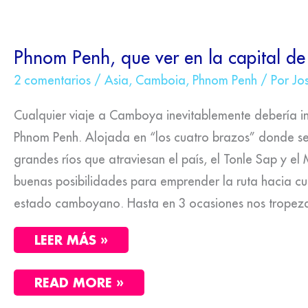
PHNOM
Phnom Penh, que ver en la capital 
PENH,
QUE
2 comentarios
/
Asia
,
Camboia
,
Phnom Penh
/ Por
Jo
VER
EN
LA
Cualquier viaje a Camboya inevitablemente debería inc
CAPITAL
Phnom Penh. Alojada en “los cuatro brazos” donde se
DE
CAMBOYA
grandes ríos que atraviesan el país, el Tonle Sap y e
buenas posibilidades para emprender la ruta hacia cu
estado camboyano. Hasta en 3 ocasiones nos tropez
LEER MÁS »
READ MORE »