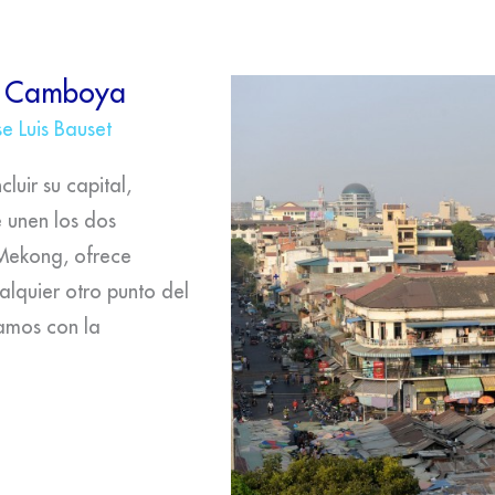
de Camboya
se Luis Bauset
luir su capital,
 unen los dos
l Mekong, ofrece
alquier otro punto del
amos con la