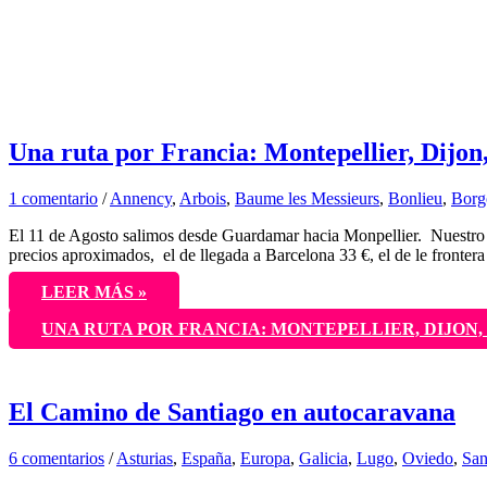
Una ruta por Francia: Montepellier, Dijon,
1 comentario
/
Annency
,
Arbois
,
Baume les Messieurs
,
Bonlieu
,
Borg
El 11 de Agosto salimos desde Guardamar hacia Monpellier. Nuestro v
precios aproximados, el de llegada a Barcelona 33 €, el de le fronter
LEER MÁS »
UNA RUTA POR FRANCIA: MONTEPELLIER, DIJON,
El Camino de Santiago en autocaravana
6 comentarios
/
Asturias
,
España
,
Europa
,
Galicia
,
Lugo
,
Oviedo
,
San