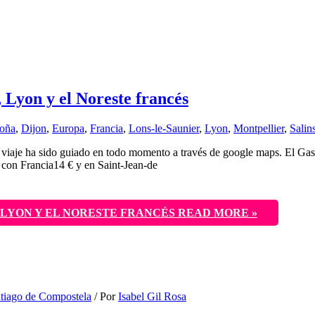
 Lyon y el Noreste francés
oña
,
Dijon
,
Europa
,
Francia
,
Lons-le-Saunier
,
Lyon
,
Montpellier
,
Salin
iaje ha sido guiado en todo momento a través de google maps. El Gas-
a con Francia14 € y en Saint-Jean-de
 LYON Y EL NORESTE FRANCÉS
READ MORE »
tiago de Compostela
/ Por
Isabel Gil Rosa