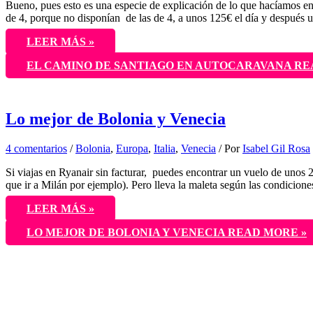
Bueno, pues esto es una especie de explicación de lo que hacíamos en
de 4, porque no disponían de las de 4, a unos 125€ el día y después
LEER MÁS »
EL CAMINO DE SANTIAGO EN AUTOCARAVANA
RE
Lo mejor de Bolonia y Venecia
4 comentarios
/
Bolonia
,
Europa
,
Italia
,
Venecia
/ Por
Isabel Gil Rosa
Si viajas en Ryanair sin facturar, puedes encontrar un vuelo de unos 
que ir a Milán por ejemplo). Pero lleva la maleta según las condicion
LEER MÁS »
LO MEJOR DE BOLONIA Y VENECIA
READ MORE »