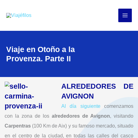
Ir
al
contenido
Viaje en Otoño a la
Provenza. Parte II
ALREDEDORES DE
AVIGNON
Al día siguiente
comenzamos
con la zona de los
alrededores de Avignon
, visitando
Carpentras
(100 Km de Aix) y su famoso mercado, situado
en el centro de la ciudad, en todas las calles del casco