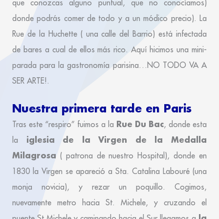
que conozcas alguno puntual, que no conocíamos)
donde podrás comer de todo y a un módico precio). La
Rue de la Huchette ( una calle del Barrio) está infectada
de bares a cual de ellos más rico. Aquí hicimos una mini-
parada para la gastronomía parisina…NO TODO VA A
SER ARTE!.
Nuestra primera tarde en Paris
Rue Du Bac
Tras este “respiro” fuimos a la
, donde esta
iglesia de la Virgen de la Medalla
la
Milagrosa
( patrona de nuestro Hospital), donde en
1830 la Virgen se apareció a Sta. Catalina Labouré (una
monja novicia), y rezar un poquillo. Cogimos,
nuevamente metro hacia St. Michele, y cruzando el
la
puente St Michele y caminando hacia el Sur llegamos a