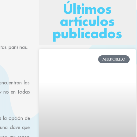
Últimos
artículos
publicados
etas parisinas.
ALBEROBELLO
encuentran las
 y no en todas
s la opción de
 una clave que
arar, ver cosas