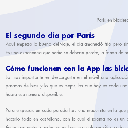
Paris en bicicl
El segundo día por Paris
Aquí empezó lo bueno del viaje, el dia amaneció frio pero sin
Es una experiencia que nadie se debería perder, la forma de ha
Cómo funcionan con la App las bicic
Lo mas importante es descargarte en el móvil una aplicació
paradas de bicis y lo que es mejor, las que hay en cada un
había ese número disponible.
Para empezar, en cada parada hay una maquinita en la que p
hacerlo todo en castellano, con lo cual el idioma no es un
tienes que meter, puedes coger bicis en cualquier sitio, cada 