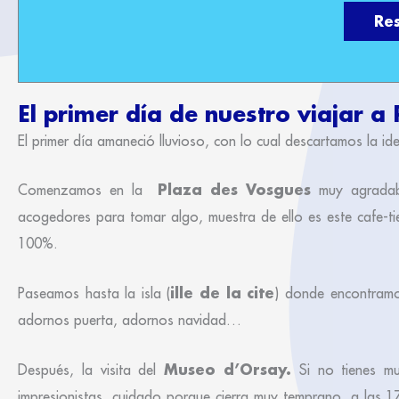
Re
El primer día de nuestro viajar a P
El primer día amaneció lluvioso, con lo cual descartamos la i
Plaza des Vosgues
Comenzamos en la
muy agradable
acogedores para tomar algo, muestra de ello es este cafe-ti
100%.
ille de la cite
Paseamos hasta la isla (
) donde encontramo
adornos puerta, adornos navidad…
Museo d’Orsay.
Después, la visita del
Si no tienes m
impresionistas, cuidado porque cierra muy temprano, a las 17