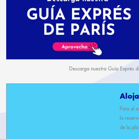
Descarga nuestra Guía Exprés de 
Aloja
Para el 
la reser
de la pla