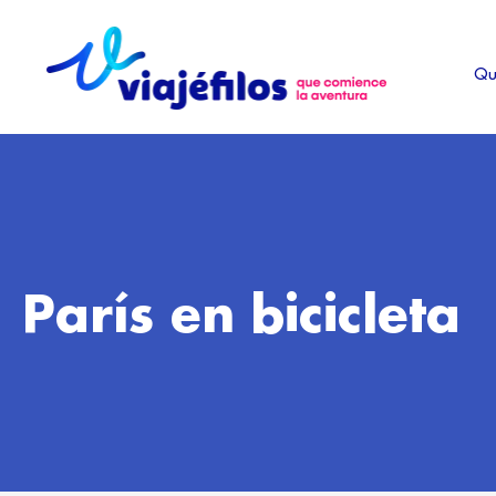
Ir
al
Qu
contenido
París en bicicleta