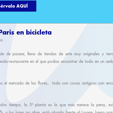
sérvalo AQUÍ
aris en bicicleta
dea…
 de pasear, llena de tiendas de arte muy originales y terra
enda-restaurante en el que podias encontrar de todo en un ambi
s el mercado de las flores, todo con cosas antiguas con enca
ucho tiempo, la 5ª planta es la que más merece la pena, es
h, y los lunes no abre, está situado frente al Louvre, luego pa