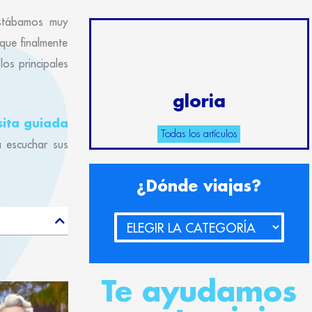
estábamos muy
que finalmente
los principales
gloria
sita guiada
Todas los artículos
a escuchar sus
¿Dónde
¿Dónde viajas?
viajas?
Te ayudamos