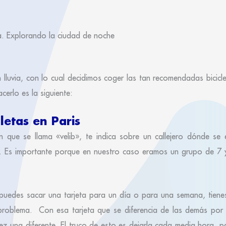
eta. Explorando la ciudad de noche
 lluvia, con lo cual decidimos coger las tan recomendadas bicicl
cerlo es la siguiente:
letas en Paris
n que se llama «velib», te indica sobre un callejero dónde se 
a. Es importante porque en nuestro caso eramos un grupo de 7
uedes sacar una tarjeta para un día o para una semana, tiene
 problema. Con esa tarjeta que se diferencia de las demás por
vez una diferente. El truco de esto es dejarla cada media hora, p