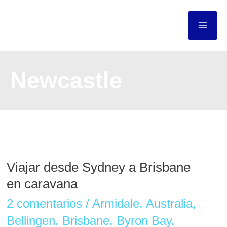
Ir
al
contenido
Newcastle
VIAJAR
Viajar desde Sydney a Brisbane
DESDE
en caravana
SYDNEY
A
2 comentarios
/
Armidale
,
Australia
,
BRISBANE
Bellingen
,
Brisbane
,
Byron Bay
,
EN