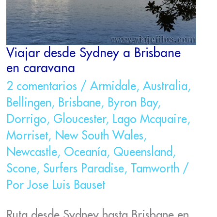
Viajar desde Sydney a Brisbane
en caravana
2 comentarios
/
Armidale
,
Australia
,
Bellingen
,
Brisbane
,
Byron Bay
,
Dorrigo
,
Gloucester
,
Lago Mcquaire
,
Morriset
,
New South Wales
,
Newcastle
,
Oceanía
,
Queensland
,
Scone
,
Surfers Paradise
,
Tamworth
/
Por
Jose Luis Bauset
Ruta desde Sydney hasta Brisbane en