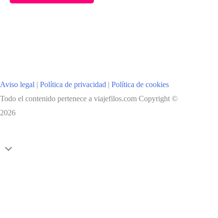
VER
EN
EL
NORTE
DE
SICILIA:
Aviso legal
|
Política de privacidad
|
Política de cookies
PALERMO,
Todo el contenido pertenece a viajefilos.com Copyright ©
MONREALE,
2026
CEFALÚ,
CACCAMO
Y
Scroll
CASTELBUONO
al
inicio