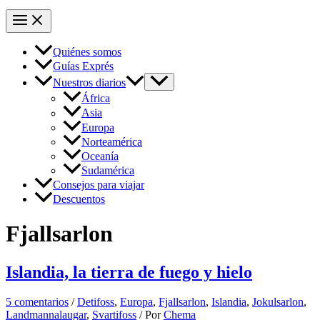
Quiénes somos
Guías Exprés
Nuestros diarios
África
Asia
Europa
Norteamérica
Oceanía
Sudamérica
Consejos para viajar
Descuentos
Fjallsarlon
Islandia, la tierra de fuego y hielo
5 comentarios
/
Detifoss
,
Europa
,
Fjallsarlon
,
Islandia
,
Jokulsarlon
,
Landmannalaugar
,
Svartifoss
/ Por
Chema