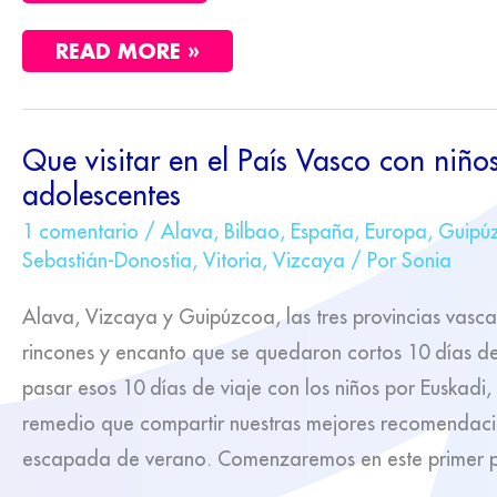
READ MORE »
QUE
Que visitar en el País Vasco con niño
VISITAR
adolescentes
EN
EL
PAÍS
1 comentario
/
Alava
,
Bilbao
,
España
,
Europa
,
Guipú
VASCO
Sebastián-Donostia
,
Vitoria
,
Vizcaya
/ Por
Sonia
CON
NIÑOS
Y
Alava, Vizcaya y Guipúzcoa, las tres provincias vascas
ADOLESCENTES
rincones y encanto que se quedaron cortos 10 días de
pasar esos 10 días de viaje con los niños por Euskadi
remedio que compartir nuestras mejores recomendaci
escapada de verano. Comenzaremos en este primer po