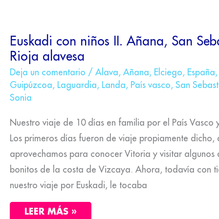
EUSKADI
Euskadi con niños II. Añana, San Seba
CON
Rioja alavesa
NIÑOS
II.
AÑANA,
Deja un comentario
/
Alava
,
Añana
,
Elciego
,
España
SAN
Guipúzcoa
,
Laguardia
,
Landa
,
País vasco
,
San Sebast
SEBASTIÁN
Sonia
Y
LA
RIOJA
Nuestro viaje de 10 días en familia por el País Vasco
ALAVESA
Los primeros días fueron de viaje propiamente dicho,
aprovechamos para conocer Vitoria y visitar algunos 
bonitos de la costa de Vizcaya. Ahora, todavía con t
nuestro viaje por Euskadi, le tocaba
LEER MÁS »