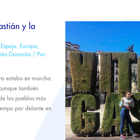
stián y la
,
Espejo
,
Europa
,
ián-Donostia
/ Por
 ya estaba en marcha.
 aunque también
de los pueblos más
iempo por delante en