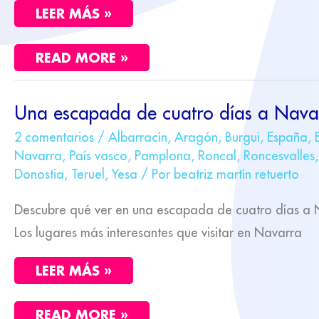
LEER MÁS »
READ MORE »
UNA
Una escapada de cuatro días a Nava
ESCAPADA
DE
2 comentarios
/
Albarracín
,
Aragón
,
Burgui
,
España
,
CUATRO
Navarra
,
País vasco
,
Pamplona
,
Roncal
,
Roncesvalles
DÍAS
A
Donostia
,
Teruel
,
Yesa
/ Por
beatriz martín retuerto
NAVARRA
Descubre qué ver en una escapada de cuatro días a 
Los lugares más interesantes que visitar en Navarra
LEER MÁS »
READ MORE »