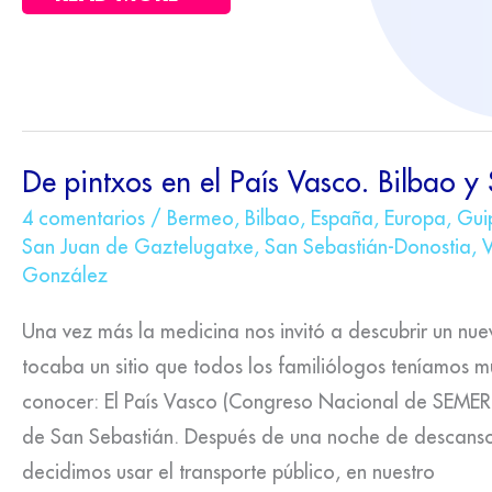
DE
De pintxos en el País Vasco. Bilbao y
PINTXOS
EN
4 comentarios
/
Bermeo
,
Bilbao
,
España
,
Europa
,
Gui
EL
San Juan de Gaztelugatxe
,
San Sebastián-Donostia
,
PAÍS
VASCO.
González
BILBAO
Y
Una vez más la medicina nos invitó a descubrir un nu
SAN
SEBASTIÁN
tocaba un sitio que todos los familiólogos teníamos 
conocer: El País Vasco (Congreso Nacional de SEMERG
de San Sebastián. Después de una noche de descanso,
decidimos usar el transporte público, en nuestro