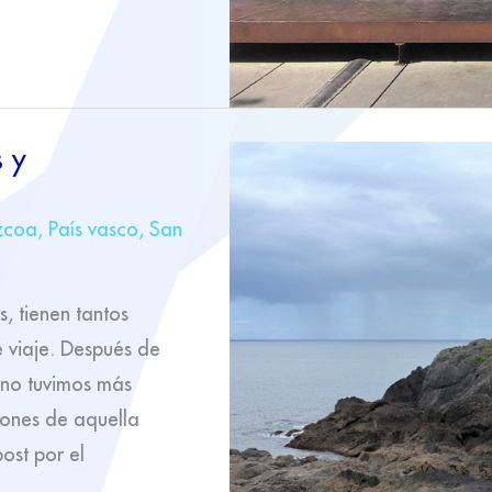
s y
zcoa
,
País vasco
,
San
, tienen tantos
 viaje. Después de
, no tuvimos más
ones de aquella
st por el