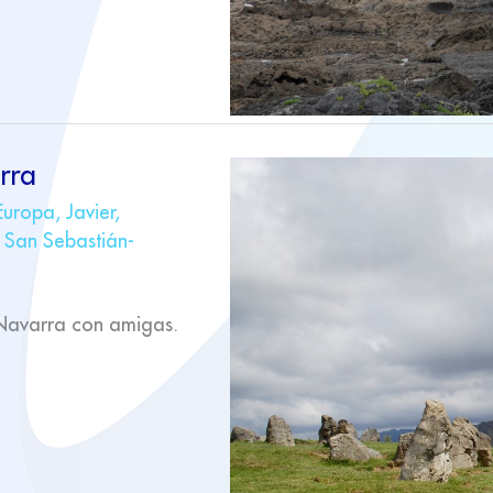
rra
Europa
,
Javier
,
,
San Sebastián-
Navarra con amigas.