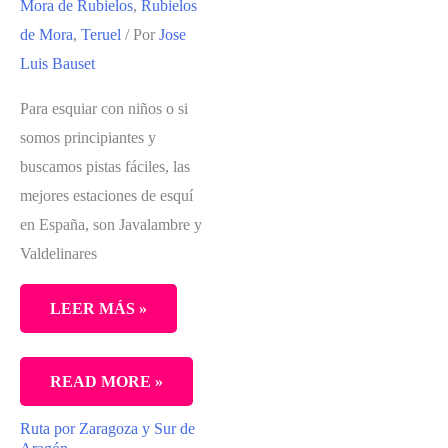
Mora de Rubielos
,
Rubielos
de Mora
,
Teruel
/ Por
Jose
Luis Bauset
Para esquiar con niños o si
somos principiantes y
buscamos pistas fáciles, las
mejores estaciones de esquí
en España, son Javalambre y
Valdelinares
LEER MÁS »
JAVALAMBRE
READ MORE »
Y
Ruta por Zaragoza y Sur de
VALDELINARES,