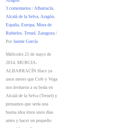
Aragón
DONDE
3 comentarios
/
Albarracín
,
ESQUIAR
Alcalá de la Selva
,
Aragón
,
EN
España
,
Europa
,
Mora de
FAMILIA
Rubielos
,
Teruel
,
Zaragoza
/
Por
Jaume García
Miércoles 21 de mayo de
2014. MURCIA-
ALBARRACÍN Hace ya
unos meses que Cefe y Vega
nos invitaron a su boda en
Alcalá de la Selva (Teruel) y
pensamos que sería una
buena idea irnos unos días
antes y hacer un pequeño