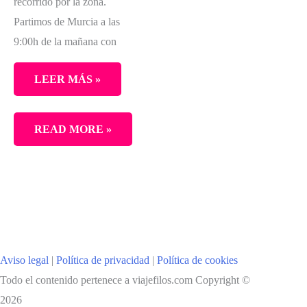
recorrido por la zona.
Partimos de Murcia a las
9:00h de la mañana con
LEER MÁS »
RUTA
READ MORE »
POR
ZARAGOZA
Y
SUR
DE
ARAGÓN
Aviso legal
|
Política de privacidad
|
Política de cookies
Todo el contenido pertenece a viajefilos.com Copyright ©
2026