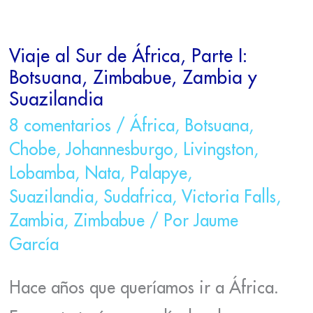
VIAJE
AL
Viaje al Sur de África, Parte I:
SUR
DE
Botsuana, Zimbabue, Zambia y
ÁFRICA,
Suazilandia
PARTE
I:
8 comentarios
/
África
,
Botsuana
,
BOTSUANA,
Chobe
,
Johannesburgo
,
Livingston
,
ZIMBABUE,
ZAMBIA
Lobamba
,
Nata
,
Palapye
,
Y
Suazilandia
,
Sudafrica
,
Victoria Falls
,
SUAZILANDIA
Zambia
,
Zimbabue
/ Por
Jaume
García
Hace años que queríamos ir a África.