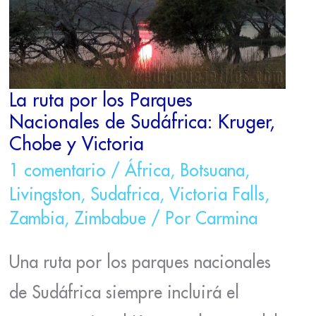
SUDÁFRICA:
KRUGER,
CHOBE
Y
VICTORIA
La ruta por los Parques
Nacionales de Sudáfrica: Kruger,
Chobe y Victoria
1 comentario
/
África
,
Botsuana
,
Livingston
,
Sudafrica
,
Victoria Falls
,
Zambia
,
Zimbabue
/ Por
Carmina
Una ruta por los parques nacionales
de Sudáfrica siempre incluirá el