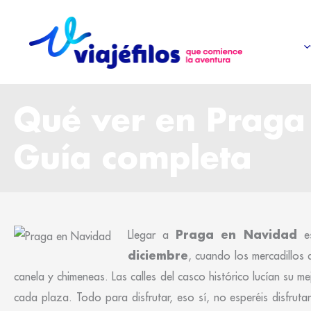
Ir
al
contenido
Qué ver en Praga
Guía completa
Praga en Navidad
Llegar a
es
diciembre
, cuando los mercadillos
canela y chimeneas. Las calles del casco histórico lucían su m
cada plaza. Todo para disfrutar, eso sí, no esperéis disfru