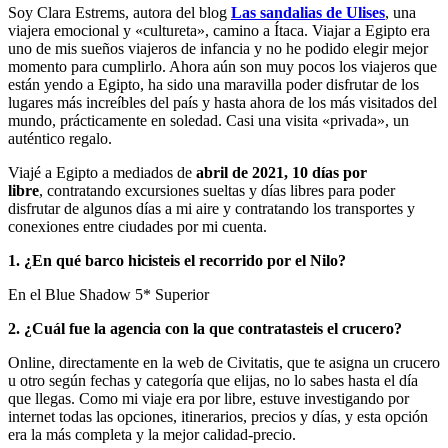
Soy Clara Estrems, autora del blog
Las sandalias de Ulises
, una
viajera emocional y «cultureta», camino a Ítaca. Viajar a Egipto era
uno de mis sueños viajeros de infancia y no he podido elegir mejor
momento para cumplirlo. Ahora aún son muy pocos los viajeros que
están yendo a Egipto, ha sido una maravilla poder disfrutar de los
lugares más increíbles del país y hasta ahora de los más visitados del
mundo, prácticamente en soledad. Casi una visita «privada», un
auténtico regalo.
Viajé a Egipto a mediados de
abril de 2021, 10 días por
libre
, contratando excursiones sueltas y días libres para poder
disfrutar de algunos días a mi aire y contratando los transportes y
conexiones entre ciudades por mi cuenta.
1. ¿En qué barco hicisteis el recorrido por el Nilo?
En el Blue Shadow 5* Superior
2. ¿Cuál fue la agencia con la que contratasteis el crucero?
Online, directamente en la web de Civitatis, que te asigna un crucero
u otro según fechas y categoría que elijas, no lo sabes hasta el día
que llegas. Como mi viaje era por libre, estuve investigando por
internet todas las opciones, itinerarios, precios y días, y esta opción
era la más completa y la mejor calidad-precio.