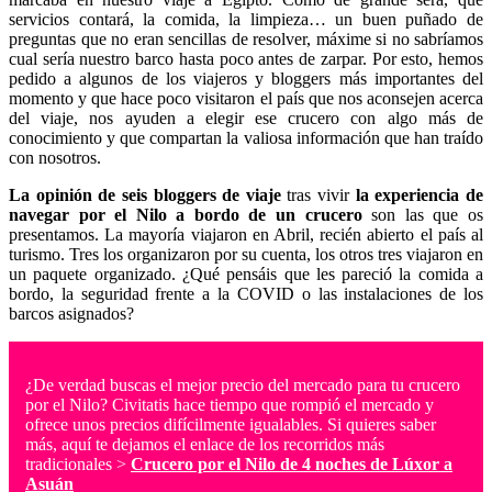
servicios contará, la comida, la limpieza… un buen puñado de
preguntas que no eran sencillas de resolver, máxime si no sabríamos
cual sería nuestro barco hasta poco antes de zarpar. Por esto, hemos
pedido a algunos de los viajeros y bloggers más importantes del
momento y que hace poco visitaron el país que nos aconsejen acerca
del viaje, nos ayuden a elegir ese crucero con algo más de
conocimiento y que compartan la valiosa información que han traído
con nosotros.
La opinión de seis bloggers de viaje
tras vivir
la experiencia de
navegar por el Nilo a bordo de un crucero
son las que os
presentamos. La mayoría viajaron en Abril, recién abierto el país al
turismo. Tres los organizaron por su cuenta, los otros tres viajaron en
un paquete organizado. ¿Qué pensáis que les pareció la comida a
bordo, la seguridad frente a la COVID o las instalaciones de los
barcos asignados?
¿De verdad buscas el mejor precio del mercado para tu crucero
por el Nilo? Civitatis hace tiempo que rompió el mercado y
ofrece unos precios difícilmente igualables. Si quieres saber
más, aquí te dejamos el enlace de los recorridos más
tradicionales >
Crucero por el Nilo de 4 noches de Lúxor a
Asuán