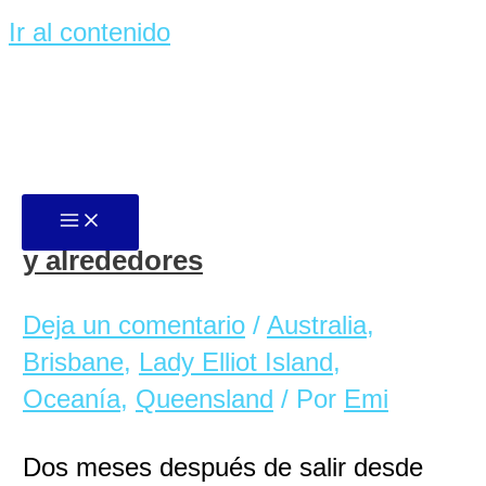
Ir al contenido
Lady Elliot Island
Australia con niños. Brisbane
y alrededores
Deja un comentario
/
Australia
,
Brisbane
,
Lady Elliot Island
,
Oceanía
,
Queensland
/ Por
Emi
Dos meses después de salir desde