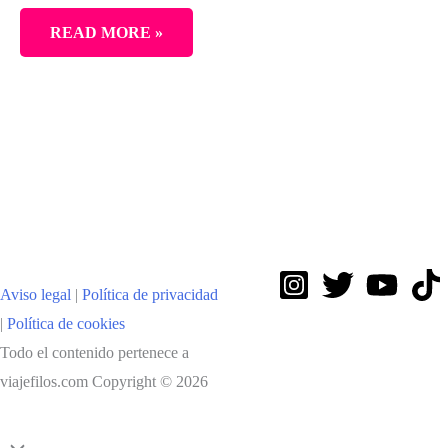
YELLOWSTONE
READ MORE »
Y
GRAND
TETON
EN
COCHE
Aviso legal
|
Política de privacidad
|
Política de cookies
Todo el contenido pertenece a
viajefilos.com Copyright © 2026