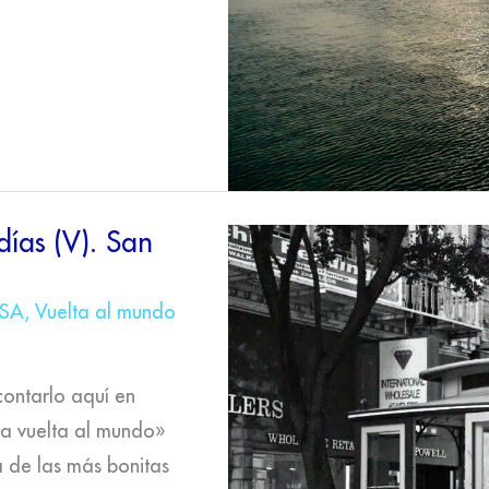
ías (V). San
SA
,
Vuelta al mundo
contarlo aquí en
ña vuelta al mundo»
a de las más bonitas