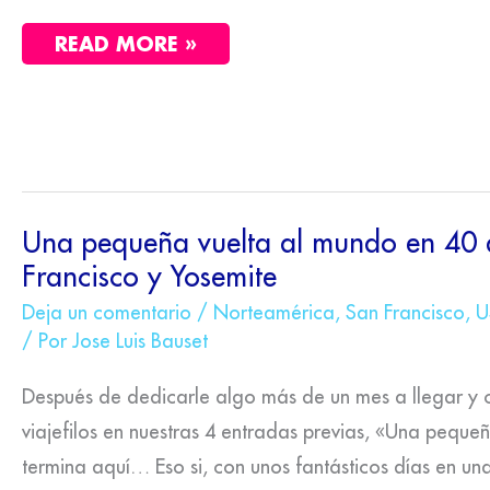
READ MORE »
UNA
Una pequeña vuelta al mundo en 40 d
PEQUEÑA
Francisco y Yosemite
VUELTA
AL
MUNDO
Deja un comentario
/
Norteamérica
,
San Francisco
,
U
EN
/ Por
Jose Luis Bauset
40
DÍAS
(V).
Después de dedicarle algo más de un mes a llegar y 
SAN
FRANCISCO
viajefilos en nuestras 4 entradas previas, «Una peque
Y
termina aquí… Eso si, con unos fantásticos días en un
YOSEMITE