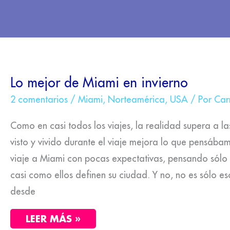
LO
Lo mejor de Miami en invierno
MEJOR
DE
2 comentarios
/
Miami
,
Norteamérica
,
USA
/ Por
Car
MIAMI
EN
INVIERNO
Como en casi todos los viajes, la realidad supera a las
visto y vivido durante el viaje mejora lo que pensába
viaje a Miami con pocas expectativas, pensando sólo
casi como ellos definen su ciudad. Y no, no es sólo e
desde
LEER MÁS »