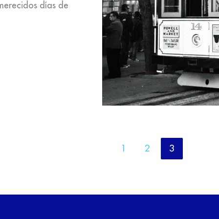
 merecidos días de
1
2
3