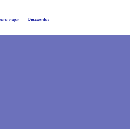
ara viajar
Descuentos