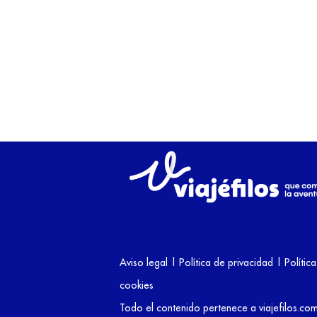
Aviso legal
|
Política de privacidad
|
Polític
cookies
Todo el contenido pertenece a viajefilos.co