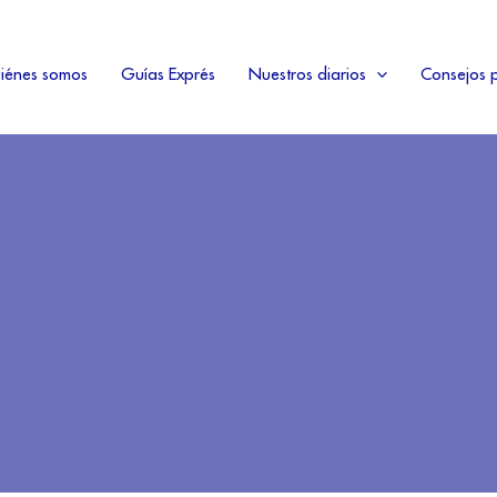
iénes somos
Guías Exprés
Nuestros diarios
Consejos p