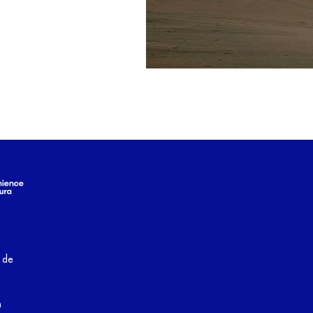
a de
m