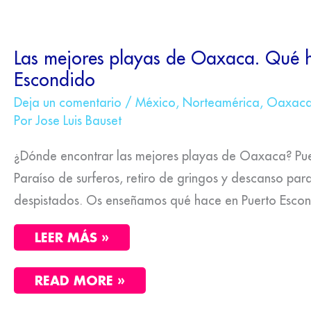
LAS
Las mejores playas de Oaxaca. Qué h
MEJORES
Escondido
PLAYAS
DE
OAXACA.
Deja un comentario
/
México
,
Norteamérica
,
Oaxac
QUÉ
Por
Jose Luis Bauset
HACER
EN
PUERTO
¿Dónde encontrar las mejores playas de Oaxaca? Pue
ESCONDIDO
Paraíso de surferos, retiro de gringos y descanso pa
despistados. Os enseñamos qué hace en Puerto Esco
LEER MÁS »
READ MORE »