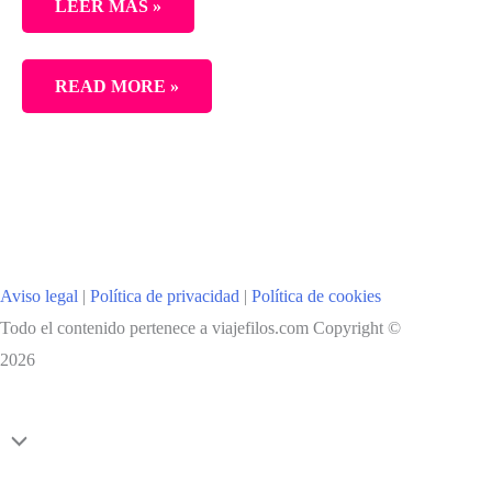
LEER MÁS »
DOS
READ MORE »
DÍAS
EN
OAXACA.
13
IMPRESCINDIBLES
DE
Aviso legal
|
Política de privacidad
|
Política de cookies
LA
Todo el contenido pertenece a viajefilos.com Copyright ©
CIUDAD
2026
Scroll
al