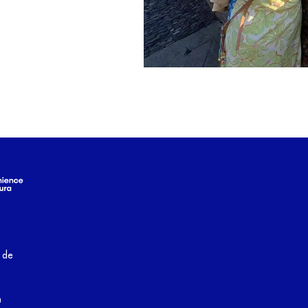
a de
m