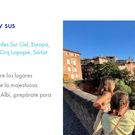
y sus
des Sur Ciel
,
Europa
,
 Cirq Lapopie
,
Sarlat
e los lugares
de la majestuosa
 Albi, ¡prepárate para