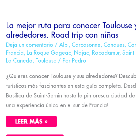
LA
La mejor ruta para conocer Toulouse 
MEJOR
alrededores. Road trip con niñas
RUTA
PARA
CONOCER
Deja un comentario
/
Albi
,
Carcasonne
,
Conques
,
Cor
TOULOUSE
Francia
,
La Roque Gageac
,
Najac
,
Rocadamur
,
Saint
Y
La Caneda
,
Toulouse
/ Por
Pedro
SUS
ALREDEDORES.
ROAD
¿Quieres conocer Toulouse y sus alrededores? Descubr
TRIP
CON
turísticos más fascinantes en esta guía completa. Des
NIÑAS
Basílica de Saint-Sernin hasta la pintoresca ciudad de
una experiencia única en el sur de Francia!
LEER MÁS »