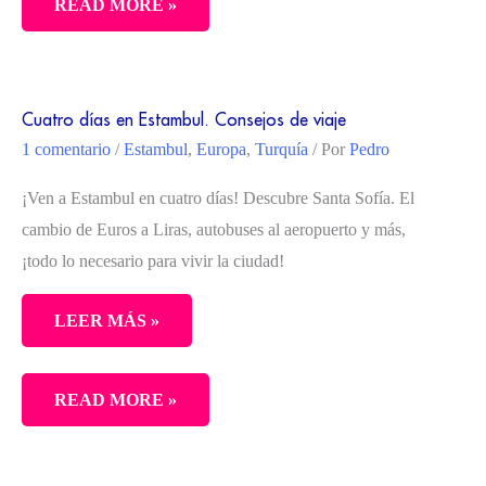
LA
READ MORE »
MEJOR
RUTA
PARA
Cuatro días en Estambul. Consejos de viaje
CONOCER
1 comentario
/
Estambul
,
Europa
,
Turquía
/ Por
Pedro
TOULOUSE
Y
¡Ven a Estambul en cuatro días! Descubre Santa Sofía. El
SUS
cambio de Euros a Liras, autobuses al aeropuerto y más,
ALREDEDORES.
¡todo lo necesario para vivir la ciudad!
ROAD
TRIP
LEER MÁS »
CON
NIÑAS
CUATRO
READ MORE »
DÍAS
EN