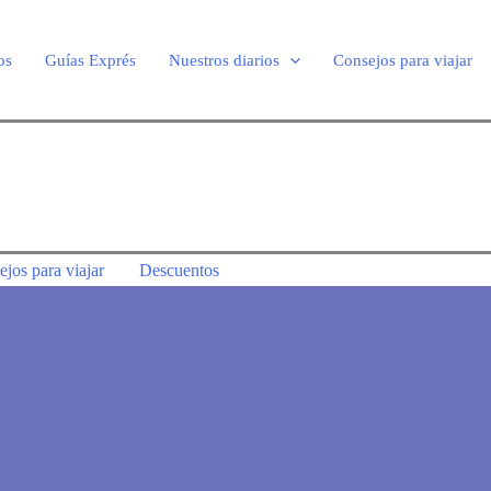
os
Guías Exprés
Nuestros diarios
Consejos para viajar
jos para viajar
Descuentos