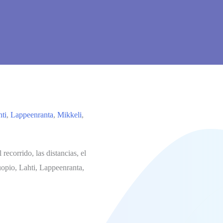
ti
,
Lappeenranta
,
Mikkeli
,
recorrido, las distancias, el
uopio, Lahti, Lappeenranta,