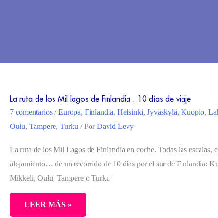
La ruta de los Mil lagos de Finlandia . 10 días de viaje
7 comentarios
/
Europa
,
Finlandia
,
Helsinki
,
Jyväskylä
,
Kuopio
,
Lah
Oulu
,
Tampere
,
Turku
/ Por
David Levy
La ruta de los Mil Lagos de Finlandia en coche. Todas las escalas, el 
alojamiento… de un recorrido de 10 días por el sur de Finlandia: K
Mikkeli, Oulu, Tampere o Turku
LEER MÁS »