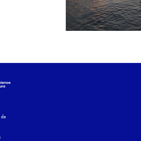
a de
m