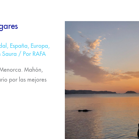
gares
dal
,
España
,
Europa
,
 Saura
/ Por
RAFA
n Menorca. Mahón,
ario por las mejores