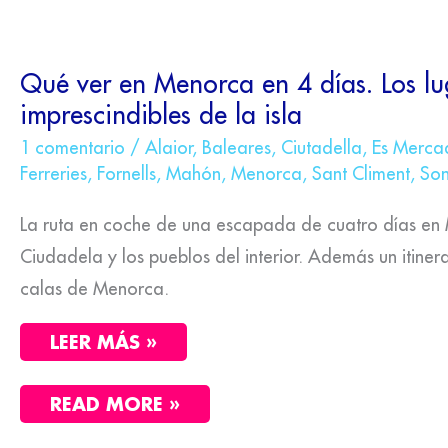
QUÉ
Qué ver en Menorca en 4 días. Los lu
VER
imprescindibles de la isla
EN
MENORCA
EN
1 comentario
/
Alaior
,
Baleares
,
Ciutadella
,
Es Merca
4
Ferreries
,
Fornells
,
Mahón
,
Menorca
,
Sant Climent
,
Son
DÍAS.
LOS
LUGARES
La ruta en coche de una escapada de cuatro días e
IMPRESCINDIBLES
DE
Ciudadela y los pueblos del interior. Además un itiner
LA
calas de Menorca.
ISLA
LEER MÁS »
READ MORE »