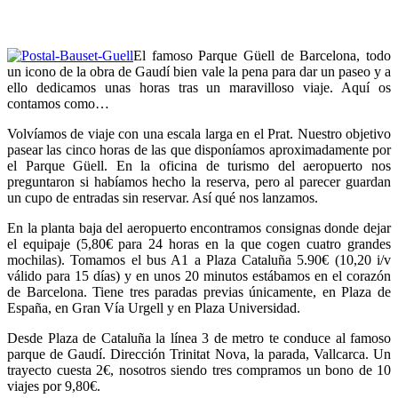
Güell
El famoso Parque Güell de Barcelona, todo
un icono de la obra de Gaudí bien vale la pena para dar un paseo y a
ello dedicamos unas horas tras un maravilloso viaje. Aquí os
contamos como…
Volvíamos de viaje con una escala larga en el Prat. Nuestro objetivo
pasear las cinco horas de las que disponíamos aproximadamente por
el Parque Güell. En la oficina de turismo del aeropuerto nos
preguntaron si habíamos hecho la reserva, pero al parecer guardan
un cupo de entradas sin reservar. Así qué nos lanzamos.
En la planta baja del aeropuerto encontramos consignas donde dejar
el equipaje (5,80€ para 24 horas en la que cogen cuatro grandes
mochilas). Tomamos el bus A1 a Plaza Cataluña 5.90€ (10,20 i/v
válido para 15 días) y en unos 20 minutos estábamos en el corazón
de Barcelona. Tiene tres paradas previas únicamente, en Plaza de
España, en Gran Vía Urgell y en Plaza Universidad.
Desde Plaza de Cataluña la línea 3 de metro te conduce al famoso
parque de Gaudí. Dirección Trinitat Nova, la parada, Vallcarca. Un
trayecto cuesta 2€, nosotros siendo tres compramos un bono de 10
viajes por 9,80€.