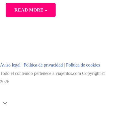
DÓNDE
READ MORE »
COMER
EN
LA
PALMA
Y
EN
Aviso legal
|
Política de privacidad
|
Política de cookies
TENERIFE
Todo el contenido pertenece a viajefilos.com Copyright ©
2026
Scroll
al
inicio