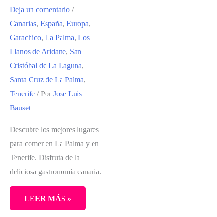
TENERIFE:
Deja un comentario
/
ITINERARIO
Canarias
,
España
,
Europa
,
RECOMENDADO
Garachico
,
La Palma
,
Los
Y
Llanos de Aridane
,
San
QUÉ
Cristóbal de La Laguna
,
VER
Santa Cruz de La Palma
,
EN
Tenerife
/ Por
Jose Luis
7
Bauset
DÍAS
Descubre los mejores lugares
para comer en La Palma y en
Tenerife. Disfruta de la
deliciosa gastronomía canaria.
LEER MÁS »