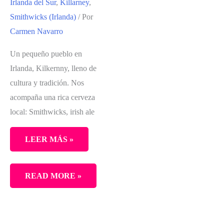
Irlanda del Sur
,
Killarney
,
Smithwicks (Irlanda)
/ Por
Carmen Navarro
Un pequeño pueblo en
Irlanda, Kilkernny, lleno de
cultura y tradición. Nos
acompaña una rica cerveza
local: Smithwicks, irish ale
LEER MÁS »
LA
READ MORE »
SMITHWICKS
EN
IRLANDA