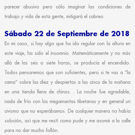
parecer abusivo pero sólo imaginar las condiciones de
trabajo y vida de esta gente, mitigará el cabreo.
Sábado 22 de Septiembre de 2018
En mi caso, si hay algo que ha ido regular con la altura en
este viaje, ha sido el insomnio. Matemáticamente y no más
allá de las seis o siete horas, se producía el encendido.
Todos pensaremos que son suficientes, pero si te vas a “la
cama” sobre las diez y despiertas a las cinco de la mañana
en una tienda llena de chinos… La noche fue agradable,
nada de frío con las megamantas tibetanas y en general un
civismo que no esperábamos. De cualquier manera no había
solución, así que me vestí como pude y me asomé a la calle
para no dar mucho follón.