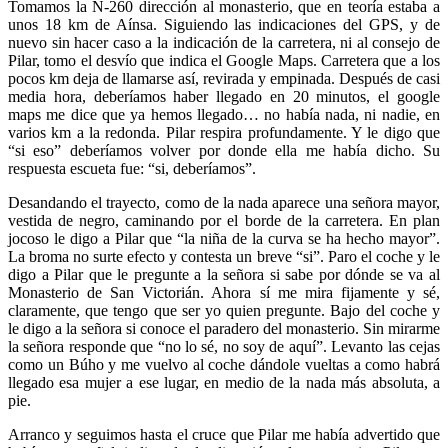
Tomamos la N-260 dirección al monasterio, que en teoría estaba a
unos 18 km de Aínsa. Siguiendo las indicaciones del GPS, y de
nuevo sin hacer caso a la indicación de la carretera, ni al consejo de
Pilar, tomo el desvío que indica el Google Maps. Carretera que a los
pocos km deja de llamarse así, revirada y empinada. Después de casi
media hora, deberíamos haber llegado en 20 minutos, el google
maps me dice que ya hemos llegado… no había nada, ni nadie, en
varios km a la redonda. Pilar respira profundamente. Y le digo que
“si eso” deberíamos volver por donde ella me había dicho. Su
respuesta escueta fue: “si, deberíamos”.
Desandando el trayecto, como de la nada aparece una señora mayor,
vestida de negro, caminando por el borde de la carretera. En plan
jocoso le digo a Pilar que “la niña de la curva se ha hecho mayor”.
La broma no surte efecto y contesta un breve “si”. Paro el coche y le
digo a Pilar que le pregunte a la señora si sabe por dónde se va al
Monasterio de San Victorián. Ahora sí me mira fijamente y sé,
claramente, que tengo que ser yo quien pregunte. Bajo del coche y
le digo a la señora si conoce el paradero del monasterio. Sin mirarme
la señora responde que “no lo sé, no soy de aquí”. Levanto las cejas
como un Búho y me vuelvo al coche dándole vueltas a como habrá
llegado esa mujer a ese lugar, en medio de la nada más absoluta, a
pie.
Arranco y seguimos hasta el cruce que Pilar me había advertido que