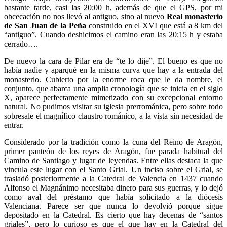
bastante tarde, casi las 20:00 h, además de que el GPS, por mi
obcecación no nos llevó al antiguo, sino al nuevo
Real monasterio
de San Juan de la Peña
construido en el XVI que está a 8 km del
“antiguo”. Cuando deshicimos el camino eran las 20:15 h y estaba
cerrado….
De nuevo la cara de Pilar era de “te lo dije”. El bueno es que no
había nadie y aparqué en la misma curva que hay a la entrada del
monasterio. Cubierto por la enorme roca que le da nombre, el
conjunto, que abarca una amplia cronología que se inicia en el siglo
X, aparece perfectamente mimetizado con su excepcional entorno
natural. No pudimos visitar su iglesia prerrománica, pero sobre todo
sobresale el magnífico claustro románico, a la vista sin necesidad de
entrar.
Considerado por la tradición como la cuna del Reino de Aragón,
primer panteón de los reyes de Aragón, fue parada habitual del
Camino de Santiago y lugar de leyendas. Entre ellas destaca la que
vincula este lugar con el Santo Grial. Un inciso sobre el Grial, se
trasladó posteriormente a la Catedral de Valencia en 1437 cuando
Alfonso el Magnánimo necesitaba dinero para sus guerras, y lo dejó
como aval del préstamo que había solicitado a la diócesis
Valenciana. Parece ser que nunca lo devolvió porque sigue
depositado en la Catedral. Es cierto que hay decenas de “santos
griales”, pero lo curioso es que el que hay en la Catedral del