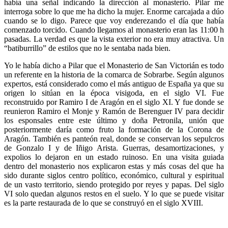
había una señal indicando la dirección al monasterio. Pilar me
interroga sobre lo que me ha dicho la mujer. Enorme carcajada a dúo
cuando se lo digo. Parece que voy enderezando el día que había
comenzado torcido. Cuando llegamos al monasterio eran las 11:00 h
pasadas. La verdad es que la vista exterior no era muy atractiva. Un
“batiburrillo” de estilos que no le sentaba nada bien.
Yo le había dicho a Pilar que el Monasterio de San Victorián es todo
un referente en la historia de la comarca de Sobrarbe. Según algunos
expertos, está considerado como el más antiguo de España ya que su
origen lo sitúan en la época visigoda, en el siglo VI. Fue
reconstruido por Ramiro I de Aragón en el siglo XI. Y fue donde se
reunieron Ramiro el Monje y Ramón de Berenguer IV para decidir
los esponsales entre este último y doña Petronila, unión que
posteriormente daría como fruto la formación de la Corona de
Aragón. También es panteón real, donde se conservan los sepulcros
de Gonzalo I y de Iñigo Arista. Guerras, desamortizaciones, y
expolios lo dejaron en un estado ruinoso. En una visita guiada
dentro del monasterio nos explicaron estas y más cosas del que ha
sido durante siglos centro político, económico, cultural y espiritual
de un vasto territorio, siendo protegido por reyes y papas. Del siglo
VI solo quedan algunos restos en el suelo. Y lo que se puede visitar
es la parte restaurada de lo que se construyó en el siglo XVIII.