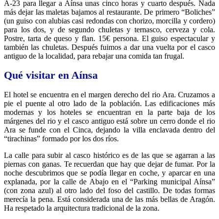
A-23 para llegar a Aínsa unas cinco horas y cuarto después. Nada
más dejar las maletas bajamos al restaurante. De primero “Boliches”
(un guiso con alubias casi redondas con chorizo, morcilla y cordero)
para los dos, y de segundo chuletas y ternasco, cerveza y cola.
Postre, tarta de queso y flan. 15€ persona. El guiso espectacular y
también las chuletas. Después fuimos a dar una vuelta por el casco
antiguo de la localidad, para rebajar una comida tan frugal.
Qué visitar en Aínsa
El hotel se encuentra en el margen derecho del rio Ara. Cruzamos a
pie el puente al otro lado de la población. Las edificaciones más
modernas y los hoteles se encuentran en la parte baja de los
márgenes del rio y el casco antiguo está sobre un cerro donde el rio
Ara se funde con el Cinca, dejando la villa enclavada dentro del
“tirachinas” formado por los dos ríos.
La calle para subir al casco histórico es de las que se agarran a las
piernas con ganas. Te recuerdan que hay que dejar de fumar. Por la
noche descubrimos que se podía llegar en coche, y aparcar en una
explanada, por la calle de Abajo en el “Parking municipal Aínsa”
(con zona azul) al otro lado del foso del castillo. De todas formas
merecía la pena. Está considerada una de las más bellas de Aragón.
Ha respetado la arquitectura tradicional de la zona.