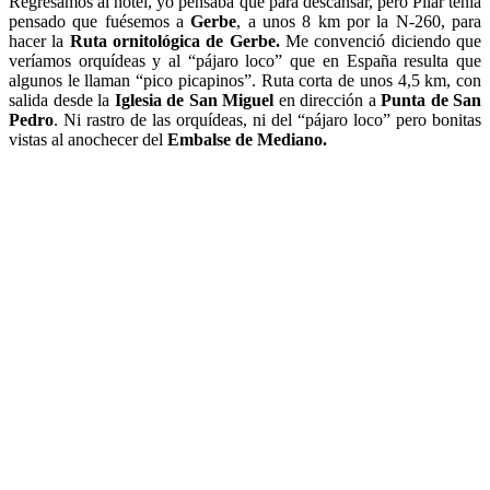
Regresamos al hotel, yo pensaba que para descansar, pero Pilar tenía
pensado que fuésemos a
Gerbe
, a unos 8 km por la N-260, para
hacer la
Ruta ornitológica de Gerbe.
Me convenció diciendo que
veríamos orquídeas y al “pájaro loco” que en España resulta que
algunos le llaman “pico picapinos”. Ruta corta de unos 4,5 km, con
salida desde la
Iglesia de San Miguel
en dirección a
Punta de San
Pedro
. Ni rastro de las orquídeas, ni del “pájaro loco” pero bonitas
vistas al anochecer del
Embalse de Mediano.