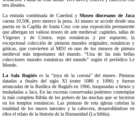
tres ábsides.
La entrada combinada de Catedral y
Museo diocesano de Jaca
cuesta 10,50€, pero merece la pena. Al museo se accede desde una
puerta en la Capilla de Santa Cruz con una exposición permanente
que albergan un valioso tesoro de arte medieval: capiteles, tallas de
Vírgenes y de Cristos, rejas románicas y por supuesto, la
excepcional colección de pinturas murales originales, románicas y
góticas, que convierten al MDJ en uno de los museos de pintura
medieval más importantes del mundo. “Una de las más bellas
colecciones murales románicas del mundo” según el periódico Le
Monde.
La Sala Bagüés
es la “joya de la corona” del museo. Pinturas
datadas a finales del siglo XI (entre 1080 y 1096) y fueron
arrancadas de la Basílica de Bagüés en 1966, traspasadas a lienzo y
trasladadas a Jaca. En las escenas conservadas podemos contemplar
la más completa Biblia de los pobres de las muchas que se hicieron
en los templos románicos. Las pinturas de esta iglesia cubrían la
totalidad de los muros laterales y la cabecera, desarrollándose en
ellos el relato de la historia de la Humanidad (La biblia).