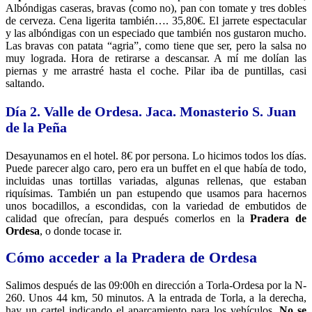
Albóndigas caseras, bravas (como no), pan con tomate y tres dobles
de cerveza. Cena ligerita también…. 35,80€. El jarrete espectacular
y las albóndigas con un especiado que también nos gustaron mucho.
Las bravas con patata “agria”, como tiene que ser, pero la salsa no
muy lograda. Hora de retirarse a descansar. A mí me dolían las
piernas y me arrastré hasta el coche. Pilar iba de puntillas, casi
saltando.
Día 2. Valle de Ordesa. Jaca. Monasterio S. Juan
de la Peña
Desayunamos en el hotel. 8€ por persona. Lo hicimos todos los días.
Puede parecer algo caro, pero era un buffet en el que había de todo,
incluidas unas tortillas variadas, algunas rellenas, que estaban
riquísimas. También un pan estupendo que usamos para hacernos
unos bocadillos, a escondidas, con la variedad de embutidos de
calidad que ofrecían, para después comerlos en la
Pradera de
Ordesa
, o donde tocase ir.
Cómo acceder a la Pradera de Ordesa
Salimos después de las 09:00h en dirección a Torla-Ordesa por la N-
260. Unos 44 km, 50 minutos. A la entrada de Torla, a la derecha,
hay un cartel indicando el aparcamiento para los vehículos.
No se