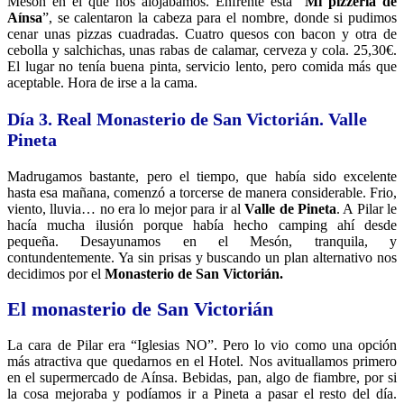
Mesón en el que nos alojábamos. Enfrente está “
Mi pizzería de
Aínsa
”, se calentaron la cabeza para el nombre, donde si pudimos
cenar unas pizzas cuadradas. Cuatro quesos con bacon y otra de
cebolla y salchichas, unas rabas de calamar, cerveza y cola. 25,30€.
El lugar no tenía buena pinta, servicio lento, pero comida más que
aceptable. Hora de irse a la cama.
Día 3. Real Monasterio de San Victorián. Valle
Pineta
Madrugamos bastante, pero el tiempo, que había sido excelente
hasta esa mañana, comenzó a torcerse de manera considerable. Frio,
viento, lluvia… no era lo mejor para ir al
Valle de Pineta
. A Pilar le
hacía mucha ilusión porque había hecho camping ahí desde
pequeña. Desayunamos en el Mesón, tranquila, y
contundentemente. Ya sin prisas y buscando un plan alternativo nos
decidimos por el
Monasterio de San Victorián.
El monasterio de San Victorián
La cara de Pilar era “Iglesias NO”. Pero lo vio como una opción
más atractiva que quedarnos en el Hotel. Nos avituallamos primero
en el supermercado de Aínsa. Bebidas, pan, algo de fiambre, por si
la cosa mejoraba y podíamos ir a Pineta a pasar el resto del día.