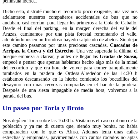
península ibérica.
Dicho esto, disfruté mucho el recorrido poco exigente, una vez nos
adelantaron nuestros compañeros accidentales de bus que no
andaban, casi corrían, para llegar los primeros a la Cola de Caballo.
Desde el final del parking, en la margen derecha del valle del
Arazas, caminamos por una pista forestal remontando el valle,
adentrándonos en un frondoso hayedo salpicado de abetos. Sin dejar
este camino pasamos por unas preciosas cascadas.
Cascadas de
Arripas, la Cueva y del Estrecho
. Una vez superada la última, el
bosque empieza a clarear, y antes de llegar las
Gradas de Soaso,
empecé a pensar que apenas habíamos hecho algo más de la mitad
del recorrido y que era hora de volver para comer tranquilamente
tumbados en la pradera de Ordesa.Alrededor de las 14:30 h
estábamos descansando en la hierba comiendo los bocadillos del
desayuno con unas cervezas compradas en el bar de la pradera.
Después de una siesta impagable de media hora, volvemos a la
parada del bus.
Un paseo por Torla y Broto
Nos dejó en Torla sobre las 16:00 h. Visitamos el casco urbano de la
población y ya me di cuenta que, siendo muy bonita, no había
comparación con lo que es Aínsa. Además tenía unas calles
estrechas y empinadas, pavimentadas con cantos rodados no aptas