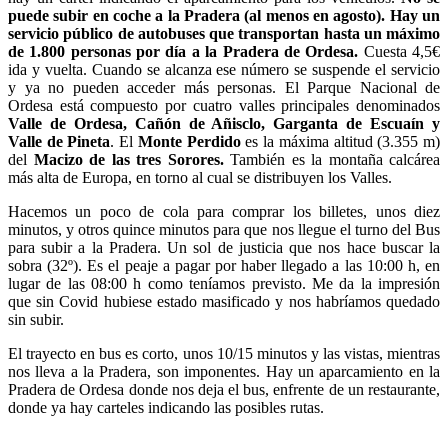
puede subir en coche a la Pradera (al menos en agosto). Hay un
servicio público de autobuses que transportan hasta un máximo
de 1.800 personas por día a la Pradera de Ordesa.
Cuesta 4,5€
ida y vuelta. Cuando se alcanza ese número se suspende el servicio
y ya no pueden acceder más personas. El Parque Nacional de
Ordesa está compuesto por cuatro valles principales denominados
Valle de Ordesa, Cañón de Añisclo, Garganta de Escuaín y
Valle de Pineta
. El
Monte Perdido
es la máxima altitud (3.355 m)
del
Macizo de las tres Sorores.
También es la montaña calcárea
más alta de Europa, en torno al cual se distribuyen los Valles.
Hacemos un poco de cola para comprar los billetes, unos diez
minutos, y otros quince minutos para que nos llegue el turno del Bus
para subir a la Pradera. Un sol de justicia que nos hace buscar la
sobra (32º). Es el peaje a pagar por haber llegado a las 10:00 h, en
lugar de las 08:00 h como teníamos previsto. Me da la impresión
que sin Covid hubiese estado masificado y nos habríamos quedado
sin subir.
El trayecto en bus es corto, unos 10/15 minutos y las vistas, mientras
nos lleva a la Pradera, son imponentes. Hay un aparcamiento en la
Pradera de Ordesa donde nos deja el bus, enfrente de un restaurante,
donde ya hay carteles indicando las posibles rutas.