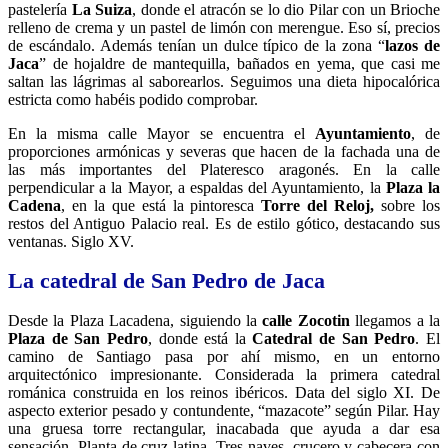
pastelería
La Suiza
, donde el atracón se lo dio Pilar con un Brioche
relleno de crema y un pastel de limón con merengue. Eso sí, precios
de escándalo. Además tenían un dulce típico de la zona “
lazos de
Jaca
” de hojaldre de mantequilla, bañados en yema, que casi me
saltan las lágrimas al saborearlos. Seguimos una dieta hipocalórica
estricta como habéis podido comprobar.
En la misma calle Mayor se encuentra el
Ayuntamiento
, de
proporciones armónicas y severas que hacen de la fachada una de
las más importantes del Plateresco aragonés. En la calle
perpendicular a la Mayor, a espaldas del Ayuntamiento, la
Plaza la
Cadena
, en la que está la pintoresca
Torre del Reloj,
sobre los
restos del Antiguo Palacio real. Es de estilo gótico, destacando sus
ventanas. Siglo XV.
La catedral de San Pedro de Jaca
Desde la Plaza Lacadena, siguiendo la
calle Zocotin
llegamos a la
Plaza de San Pedro
, donde está la
Catedral de San Pedro
. El
camino de Santiago pasa por ahí mismo, en un entorno
arquitectónico impresionante. Considerada la primera catedral
románica construida en los reinos ibéricos. Data del siglo XI. De
aspecto exterior pesado y contundente, “mazacote” según Pilar. Hay
una gruesa torre rectangular, inacabada que ayuda a dar esa
sensación. Planta de cruz latina. Tres naves, crucero y cabecera con